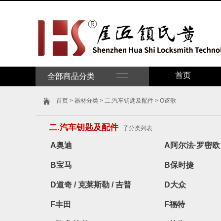
首页
全部商品分类
首页
>
器材分类
>
二.汽车钥匙及配件
> O讴歌
二.汽车钥匙及配件
子分类列表
A奥迪
A阿尔法·罗密欧
B宝马
B保时捷
D道奇 / 克莱斯勒 / 吉普
D大众
F丰田
F福特