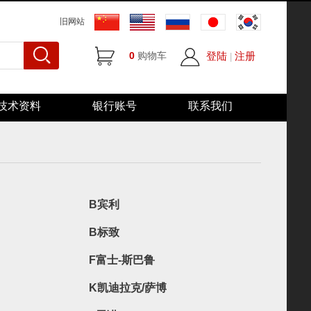
旧网站
0
购物车
登陆
注册
|
技术资料
银行账号
联系我们
B宾利
B标致
F富士-斯巴鲁
K凯迪拉克/萨博