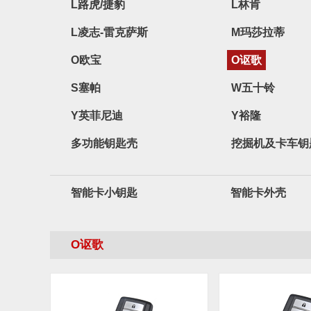
L路虎/捷豹
L林肯
L凌志-雷克萨斯
M玛莎拉蒂
O欧宝
O讴歌
S塞帕
W五十铃
Y英菲尼迪
Y裕隆
多功能钥匙壳
挖掘机及卡车钥
智能卡小钥匙
智能卡外壳
O讴歌