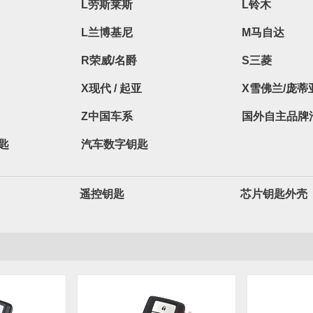
L劳斯莱斯
L铃木
L兰博基尼
M马自达
R荣威/名爵
S三菱
X现代 / 起亚
X雪佛兰/庞蒂
Z中国车系
国外自主品牌
匙
汽车数字钥匙
遥控钥匙
芯片钥匙外壳