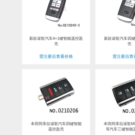
新款讴歌汽车4+1键智能遥控匙
新款讴歌汽车四
壳
壳
需注册后查看价格
需注册后查
本田阿库拉讴歌汽车四键智能
本田阿库拉讴歌MDX
遥控匙壳
等汽车三键智能