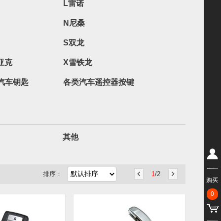
L雷诺
N尼桑
S双龙
亚克
X雪铁龙
汽车钥匙
各类汽车遥控器按键
其他
排序：
1
/2
购买
0