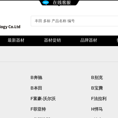
最新器材
器材促销
品牌器材
B奔驰
B别克
B本田
B宝腾
F富豪-沃尔沃
F法拉利
F菲亚特
H悍马