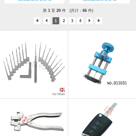
第
1
至
20
件 (共计：
66
件)
1
2
3
4