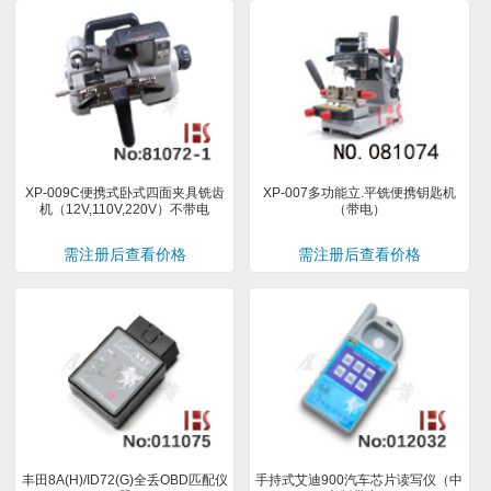
XP-009C便携式卧式四面夹具铣齿
XP-007多功能立.平铣便携钥匙机
机（12V,110V,220V）不带电
（带电）
需注册后查看价格
需注册后查看价格
丰田8A(H)/ID72(G)全丢OBD匹配仪
手持式艾迪900汽车芯片读写仪（中