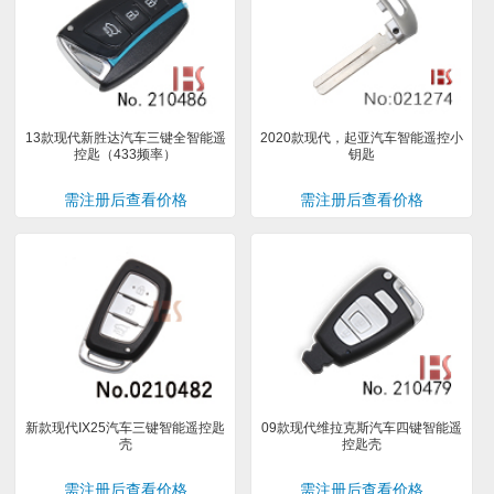
13款现代新胜达汽车三键全智能遥
2020款现代，起亚汽车智能遥控小
控匙（433频率）
钥匙
需注册后查看价格
需注册后查看价格
新款现代IX25汽车三键智能遥控匙
09款现代维拉克斯汽车四键智能遥
壳
控匙壳
需注册后查看价格
需注册后查看价格