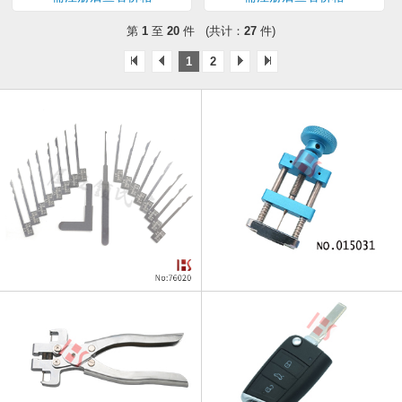
第
1
至
20
件 (共计：
27
件)
1
2