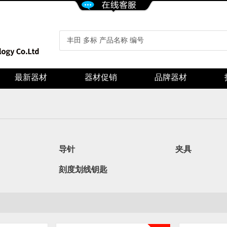
最新器材
器材促销
品牌器材
导针
夹具
刻度划线钥匙