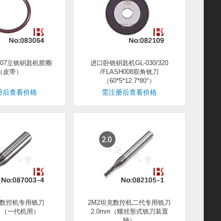
xp007立铣钥匙机胶圈
进口卧铣钥匙机GL-030/320
（皮带）
/FLASH008双角铣刀
（60*5*12.7*80°）
册后查看价格
需注册后查看价格
克数控机专用铣刀
2M2坦克数控机二代专用铣刀
m （一代机用）
2.0mm（螺丝形式铣刀装置
轴）