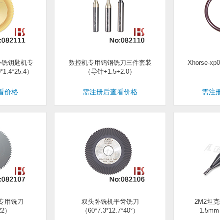
E1卧铣钥匙机专
数控机专用钨钢铣刀三件套装
Xhorse-
.4*25.4）
（导针+1.5+2.0）
看价格
需注册后查看价格
需注
机专用铣刀
双头卧铣机平齿铣刀
2M2坦
22）
（60*7.3*12.7*40°）
1.5m