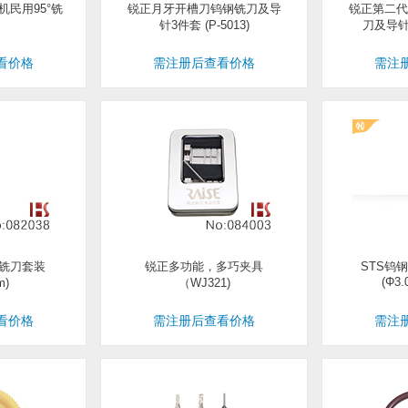
民用95°铣
锐正月牙开槽刀钨钢铣刀及导
锐正第二代
针3件套 (P-5013)
刀及导针4
看价格
需注册后查看价格
需注
铣刀套装
锐正多功能，多巧夹具
STS钨
(Φ3.
m)
（WJ321)
看价格
需注册后查看价格
需注