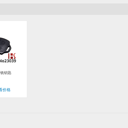
立铣钥匙
看价格