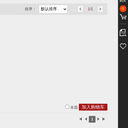
购买
0
排序：
1
/1
全选
1